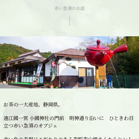
赤い急須のお話
お茶の一大産地、静岡県。
遠江國一宮 小國神社の門前 明神通り沿いに ひときわ目
立つ赤い急須のオブジェ