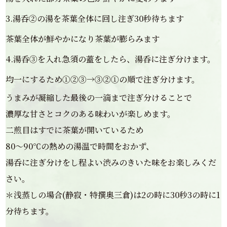
3.湯呑②の湯を茶葉全体に回し注ぎ30秒待ちます
茶葉全体が鮮やかになり茶葉が膨らみます
4.湯呑③を入れ急須の蓋をしたら、湯呑に注ぎ分けます。
均一にするため①②③→③②①の順で注ぎ分けます。
うまみが凝縮した最後の一滴まで注ぎ分けることで
濃厚な甘さとコクのある味わいが楽しめます。
二煎目はすでに茶葉が開いているため
80～90℃の熱めの湯温で時間をおかず、
湯呑に注ぎ分けをし程よい渋みのきいた味をお楽しみくだ
さい。
＊浅蒸しの場合(静寂・特撰奥三倉)は2の時に30秒3の時に1
分待ちます。