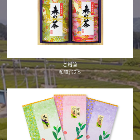
ご贈答
和紙缶2本