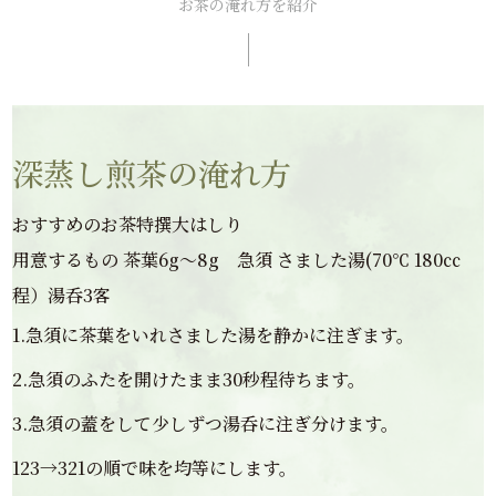
お茶の淹れ方を紹介
深蒸し煎茶の淹れ方
おすすめのお茶特撰大はしり
用意するもの 茶葉6g～8g 急須 さました湯(70℃ 180㏄
程）湯呑3客
1.急須に茶葉をいれさました湯を静かに注ぎます。
2.急須のふたを開けたまま30秒程待ちます。
3.急須の蓋をして少しずつ湯呑に注ぎ分けます。
123→321の順で味を均等にします。