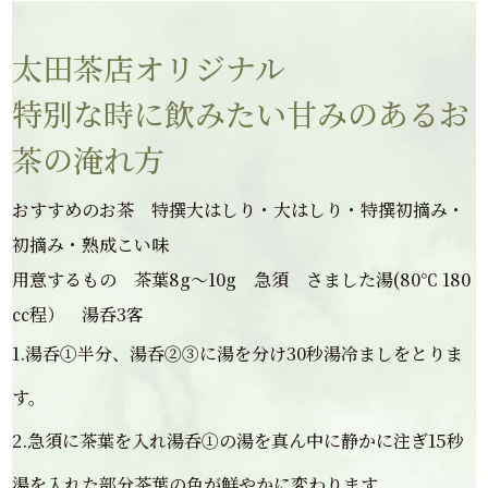
太田茶店オリジナル
特別な時に飲みたい甘みのあるお
茶の淹れ方
おすすめのお茶 特撰大はしり・大はしり・特撰初摘み・
初摘み・熟成こい味
用意するもの 茶葉8g～10g 急須 さました湯(80℃ 180
㏄程） 湯呑3客
1.湯呑①半分、湯呑②③に湯を分け30秒湯冷ましをとりま
す。
2.急須に茶葉を入れ湯呑①の湯を真ん中に静かに注ぎ15秒
湯を入れた部分茶葉の色が鮮やかに変わります