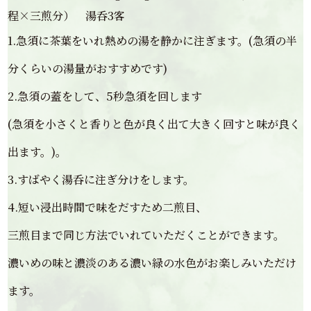
程×三煎分） 湯呑3客
1.急須に茶葉をいれ熱めの湯を静かに注ぎます。(急須の半
分くらいの湯量がおすすめです)
2.急須の蓋をして、5秒急須を回します
(急須を小さくと香りと色が良く出て大きく回すと味が良く
出ます。)。
3.すばやく湯呑に注ぎ分けをします。
4.短い浸出時間で味をだすため二煎目、
三煎目まで同じ方法でいれていただくことができます。
濃いめの味と濃淡のある濃い緑の水色がお楽しみいただけ
ます。