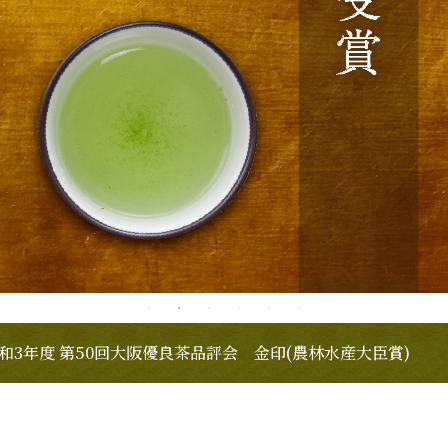
良茶品評会 金印(農林水産大臣賞)
第54回森の茶仕上品評