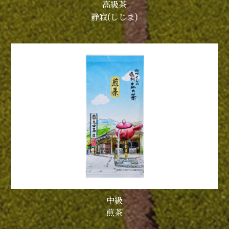
高級茶
静寂(しじま)
中級
煎茶